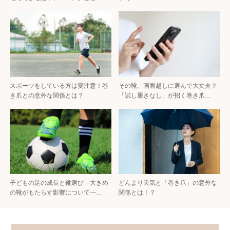
スポーツをしている方は要注意！巻
その靴、画面越しに選んで大丈夫？
き爪との意外な関係とは？
「試し履きなし」が招く巻き爪…
子どもの足の成長と靴選び—大きめ
どんより天気と「巻き爪」の意外な
の靴がもたらす影響について—…
関係とは！？