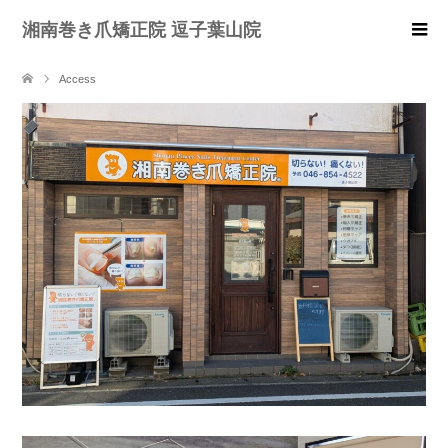
湘南巻き爪矯正院 逗子葉山院
Access