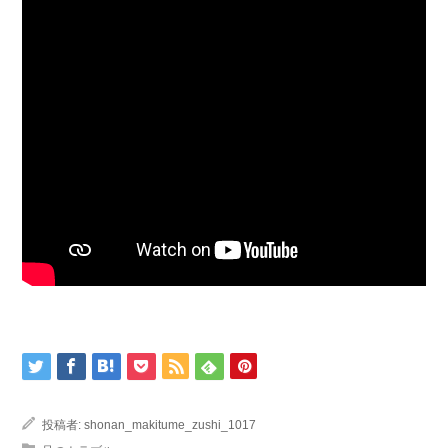
投稿者:
shonan_makitume_zushi_1017