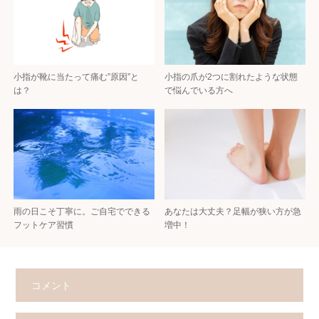
小指が靴に当たって痛む”原因”と
小指の爪が2つに割れたような状態
は？
で悩んでいる方へ
雨の日こそ丁寧に。ご自宅でできる
あなたは大丈夫？足幅が狭い方が急
フットケア習慣
増中！
コメント