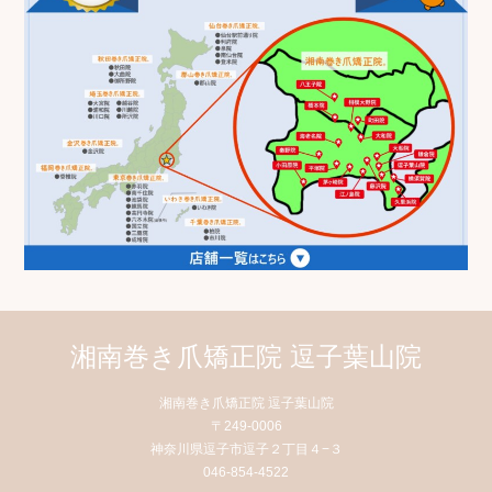
湘南巻き爪矯正院 逗子葉山院
湘南巻き爪矯正院 逗子葉山院
〒249-0006
神奈川県逗子市逗子２丁目４−３
046-854-4522