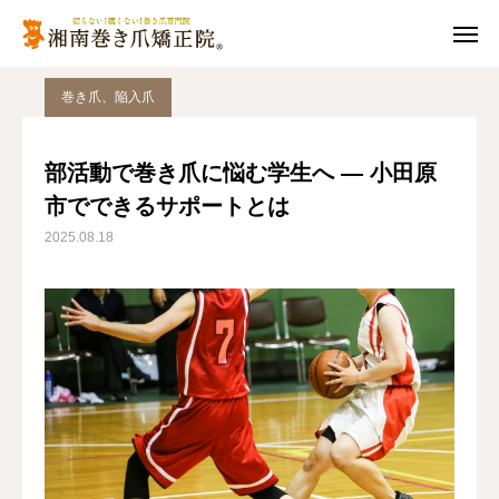
ブログ
巻き爪、陥入爪
部活動で巻き爪に悩む学生へ ― 小田原市でできるサポートとは
巻き爪、陥入爪
電話予約
ネット予約
部活動で巻き爪に悩む学生へ ― 小田原
市でできるサポートとは
アクセス
お客様の声
2025.08.18
Q＆A
代表ご挨拶
巻き爪って？
施術方法
料金表