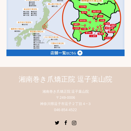
湘南巻き爪矯正院 逗子葉山院
湘南巻き爪矯正院 逗子葉山院
〒249-0006
神奈川県逗子市逗子２丁目４−３
046-854-4522
Twitter
Facebook
Instagram