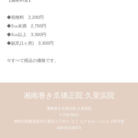
【施術料金】
◆初検料 2,200円
◆3㎝未満 2,750円
◆3㎝以上 3,300円
◆副爪(1ヶ所) 3,300円
※すべて税込の価格です。
湘南巻き爪矯正院 久里浜院
湘南巻き爪矯正院 久里浜院
〒239-0831
神奈川県横須賀市久里浜２丁目２−１７ エクセルハイムⅡ 105号室
046-874-8073