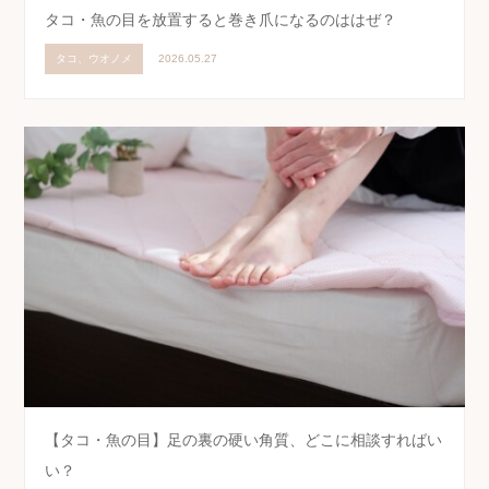
タコ・魚の目を放置すると巻き爪になるのははぜ？
タコ、ウオノメ
2026.05.27
【タコ・魚の目】足の裏の硬い角質、どこに相談すればい
い？