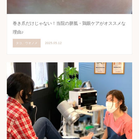
巻き爪だけじゃない！当院の胼胝・鶏眼ケアがオススメな
理由♪
タコ、ウオノメ
2025.05.12