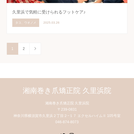
久里浜で気軽に受けられるフットケア♪
タコ、ウオノメ
2025.03.26
1
2
湘南巻き爪矯正院 久里浜院
湘南巻き爪矯正院 久里浜院
〒239-0831
神奈川県横須賀市久里浜２丁目２−１７ エクセルハイムⅡ 105号室
046-874-8073
Twitter
Instagram