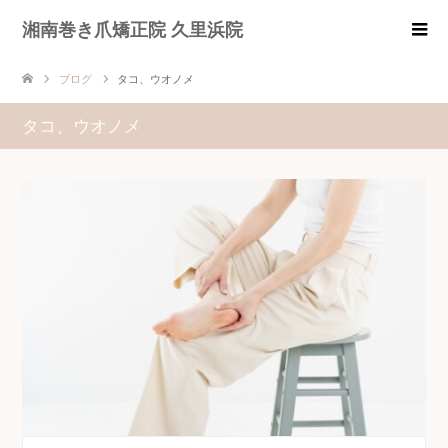
湘南巻き爪矯正院 久里浜院
ブログ
タコ、ウオノメ
タコ、ウオノメ