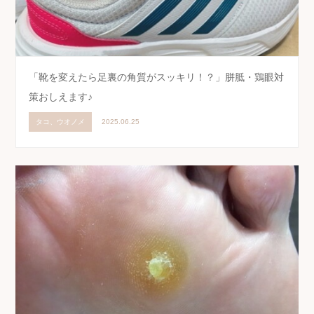
「靴を変えたら足裏の角質がスッキリ！？」胼胝・鶏眼対
策おしえます♪
タコ、ウオノメ
2025.06.25