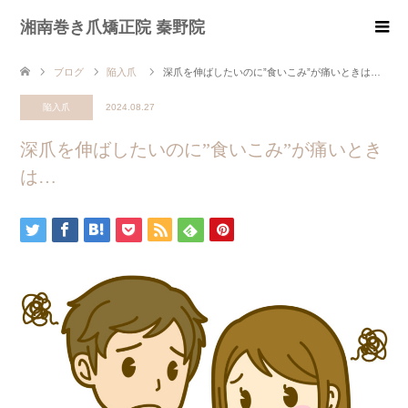
湘南巻き爪矯正院 秦野院
ブログ
陥入爪
深爪を伸ばしたいのに”食いこみ”が痛いときは…
陥入爪
2024.08.27
深爪を伸ばしたいのに”食いこみ”が痛いとき
は…