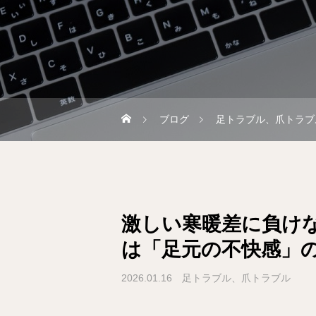
ブログ
足トラブル、爪トラブ
激しい寒暖差に負け
は「足元の不快感」
2026.01.16
足トラブル、爪トラブル