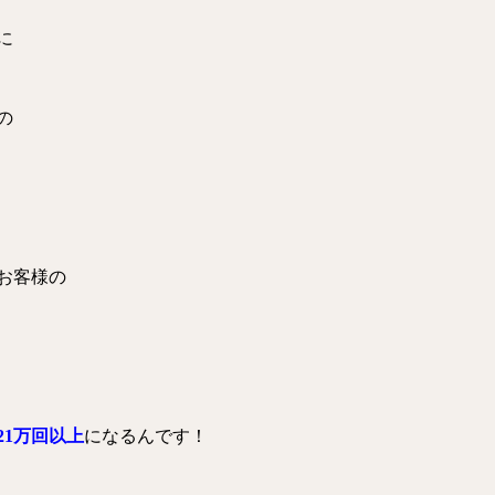
に
の
お客様の
21万回以上
になるんです！