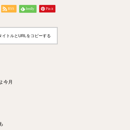
RSS
feedly
Pin it
タイトルとURLをコピーする
よ今月
。
も