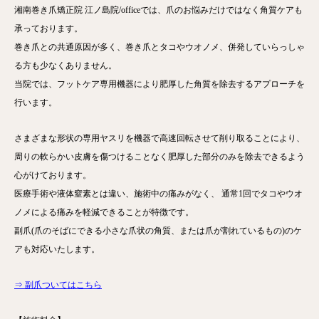
湘南巻き爪矯正院 江ノ島院/officeでは、爪のお悩みだけではなく角質ケアも
承っております。
巻き爪との共通原因が多く、巻き爪とタコやウオノメ、併発していらっしゃ
る方も少なくありません。
当院では、フットケア専用機器により肥厚した角質を除去するアプローチを
行います。
さまざまな形状の専用ヤスリを機器で高速回転させて削り取ることにより、
周りの軟らかい皮膚を傷つけることなく肥厚した部分のみを除去できるよう
心がけております。
医療手術や液体窒素とは違い、施術中の痛みがなく、 通常1回でタコやウオ
ノメによる痛みを軽減できることが特徴です。
副爪(爪のそばにできる小さな爪状の角質、または爪が割れているもの)のケ
アも対応いたします。
⇒ 副爪ついてはこちら