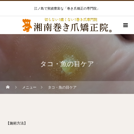
江ノ島で実績豊富な「巻き爪矯正の専門院」
タコ・魚の目ケア
メニュー
タコ・魚の目ケア
【施術方法】