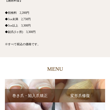
【施術料金】
◆初検料 2,200円
◆3㎝未満 2,750円
◆3㎝以上 3,300円
◆副爪(1ヶ所) 3,300円
※すべて税込の価格です。
MENU
巻き爪・陥入爪矯正
変形爪修復