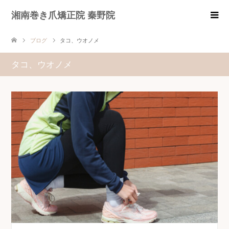
湘南巻き爪矯正院 秦野院
ブログ
タコ、ウオノメ
タコ、ウオノメ