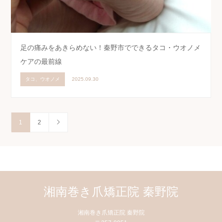
足の痛みをあきらめない！秦野市でできるタコ・ウオノメ
ケアの最前線
タコ、ウオノメ
2025.09.30
1
2
湘南巻き爪矯正院 秦野院
湘南巻き爪矯正院 秦野院